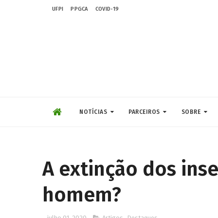
UFPI
PPGCA
COVID-19
NOTÍCIAS
PARCEIROS
SOBRE
A extinção dos inse
homem?
julho 01, 2020
Artigos
,
Destaques