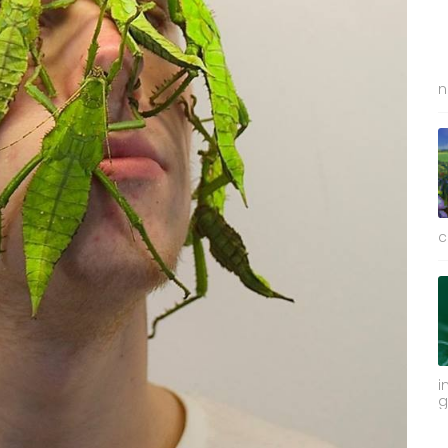
n
c
i
g