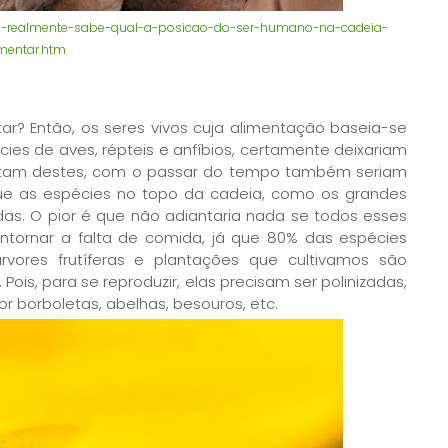
oce-realmente-sabe-qual-a-posicao-do-ser-humano-na-cadeia-
imentar.htm
r? Então, os seres vivos cuja alimentação baseia-se
ies de aves, répteis e anfíbios, certamente deixariam
entam destes, com o passar do tempo também seriam
 que as espécies no topo da cadeia, como os grandes
as. O pior é que não adiantaria nada se todos esses
ontornar a falta de comida, já que 80% das espécies
rvores frutíferas e plantações que cultivamos são
Pois, para se reproduzir, elas precisam ser polinizadas,
r borboletas, abelhas, besouros, etc.