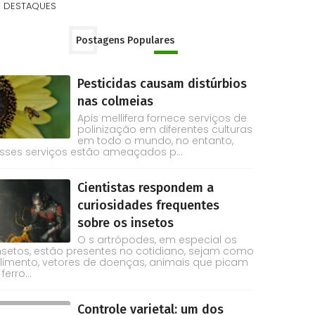
DESTAQUES
Postagens Populares
Pesticidas causam distúrbios
nas colmeias
Apis mellifera fornece serviços de
polinização em diferentes culturas
em todo o mundo, no entanto,
sses serviços estão ameaçados p...
Cientistas respondem a
curiosidades frequentes
sobre os insetos
O s artrópodes, em especial os
nsetos, estão presentes no cotidiano, sejam como
limento, vetores de doenças, animais que picam
 ferro...
Controle varietal: um dos