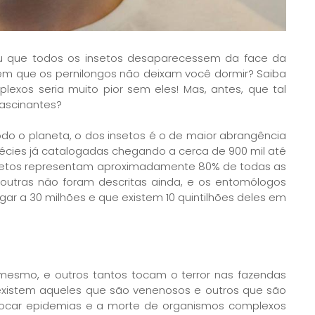
ou que todos os insetos desaparecessem da face da
em que os pernilongos não deixam você dormir? Saiba
lexos seria muito pior sem eles! Mas, antes, que tal
ascinantes?
do o planeta, o dos insetos é o de maior abrangência
cies já catalogadas chegando a cerca de 900 mil até
setos representam aproximadamente 80% de todas as
outras não foram descritas ainda, e os entomólogos
r a 30 milhões e que existem 10 quintilhões deles em
s mesmo, e outros tantos tocam o terror nas fazendas
xistem aqueles que são venenosos e outros que são
vocar epidemias e a morte de organismos complexos