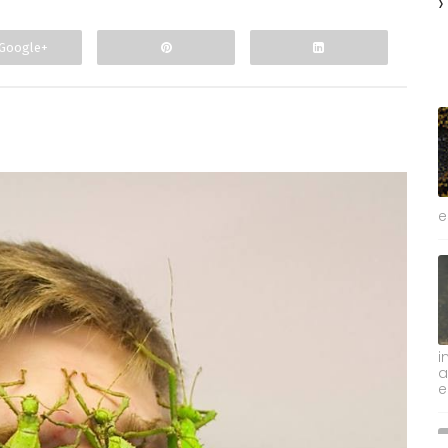
Google+
e
i
a
e