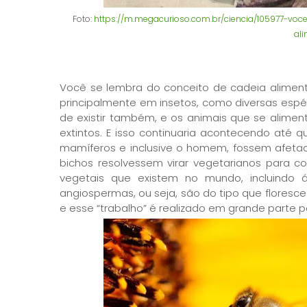
Foto:
https://m.megacurioso.com.br/ciencia/105977-v
al
Você se lembra do conceito de cadeia alimenta
principalmente em insetos, como diversas espéc
de existir também, e os animais que se alim
extintos. E isso continuaria acontecendo até
mamíferos e inclusive o homem, fossem afetad
bichos resolvessem virar vegetarianos para c
vegetais que existem no mundo, incluindo á
angiospermas, ou seja, são do tipo que floresce. 
e esse “trabalho” é realizado em grande parte po