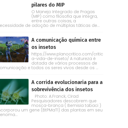
pilares do MIP
O Manejo Integrado de Pragas
(MIP) como filosofia que integra,
entre outras coisas, a
ecessidade de adoção de múltiplas táticas de...
A comunicação química entre
os insetos
https://www.planocritico.com/critic
a-vida-de-inseto/ A natureza é
dotada de vários processos de
omunicação e todos os seres vivos desde os ...
A corrida evolucionaria para a
sobrevivência dos insetos
Photo: A.Franck, Cirad
Pesquisadores descobrem que
mosca-branca ( Bemisia tabaci )
ncorporou um gene (BtPMaT1) das plantas em seu
enoma...